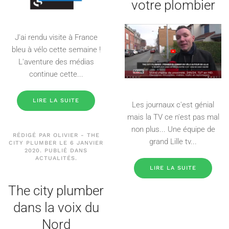
votre plombier
J'ai rendu visite à France
bleu à vélo cette semaine !
L'aventure des médias
continue cette...
LIRE LA SUITE
Les journaux c'est génial
mais la TV ce n'est pas mal
non plus... Une équipe de
RÉDIGÉ PAR OLIVIER - THE
grand Lille tv...
CITY PLUMBER LE
6 JANVIER
2020
. PUBLIÉ DANS
ACTUALITÉS
.
LIRE LA SUITE
The city plumber
dans la voix du
Nord